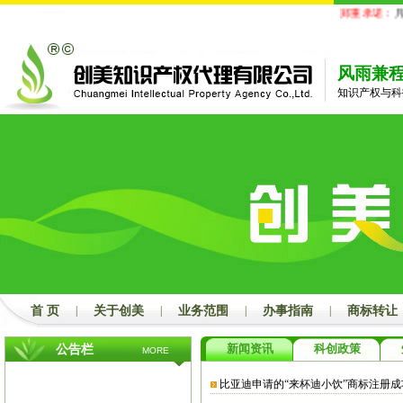
郑重承诺：
凡
风雨兼
知识产权与科
首 页
|
关于创美
|
业务范围
|
办事指南
|
商标转让
新闻资讯
科创政策
公告栏
MORE
比亚迪申请的“来杯迪小饮”商标注册成