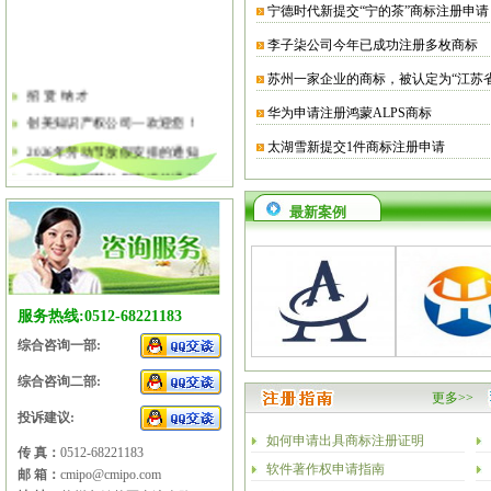
宁德时代新提交“宁的茶”商标注册申请
李子柒公司今年已成功注册多枚商标
苏州一家企业的商标，被认定为“江苏
招 贤 纳 才
华为申请注册鸿蒙ALPS商标
创美知识产权公司—欢迎您！
2026年劳动节放假安排的通知
太湖雪新提交1件商标注册申请
2026年清明节放假安排的通知
关于软件企业评估有关工作的通知
最新案例
2026年春节放假安排的通知
2026年元旦放假安排的通知
2025年国庆节、中秋节放假安排
服务热线:0512-68221183
综合咨询一部:
综合咨询二部:
更多>>
投诉建议:
如何申请出具商标注册证明
传 真：
0512-68221183
软件著作权申请指南
邮 箱：
cmipo@cmipo.com