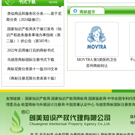
书式下载
MORE
商标超市
类似商品和服务区分表——基于尼
斯分类（2024版修订）
国家知识产权局关于修订发布《知
识产权政务服务事项办事指南（第
二版）》的公告（第585号）
2022年启用修订后的商标书式
马德里商标国际注册书式下载
MOVTRA 第5类医药卫生
千
苏州商标转让
商标尼斯分类第十一版2019文本
《商标注册尼斯分类表第十版》
友情链接：
国家知识产权局
国家知识产权局商标局
国家版权局
中华全国专利代
理委员会
欧盟商标与外观设计注册局
中国质量认证中心
马德里商标国际注册查
版
地
首 页
关于创美
业务范围
办事指南
商标转让
商标查询
商标分类表