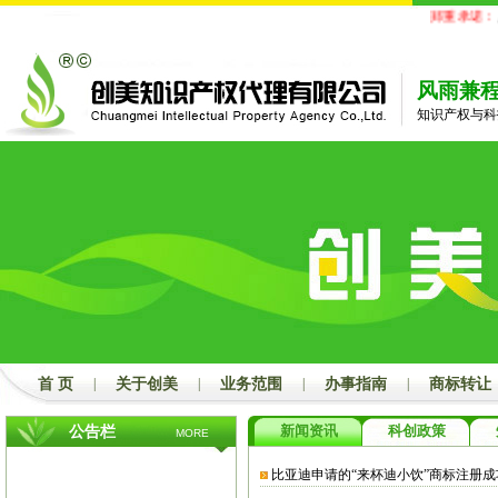
郑重承诺：
凡
风雨兼
知识产权与科
首 页
|
关于创美
|
业务范围
|
办事指南
|
商标转让
新闻资讯
科创政策
公告栏
MORE
比亚迪申请的“来杯迪小饮”商标注册成