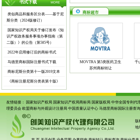
书式下载
MORE
商标超市
类似商品和服务区分表——基于尼
斯分类（2024版修订）
国家知识产权局关于修订发布《知
识产权政务服务事项办事指南（第
二版）》的公告（第585号）
2022年启用修订后的商标书式
马德里商标国际注册书式下载
MOVTRA 第5类医药卫生
千
苏州商标转让
商标尼斯分类第十一版2019文本
《商标注册尼斯分类表第十版》
友情链接：
国家知识产权局
国家知识产权局商标局
国家版权局
中华全国专利代
理委员会
欧盟商标与外观设计注册局
中国质量认证中心
马德里商标国际注册查
版
地
首 页
关于创美
业务范围
办事指南
商标转让
商标查询
商标分类表