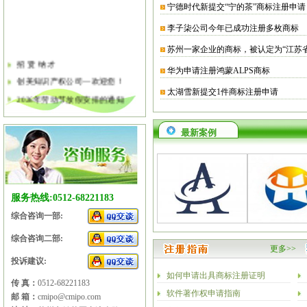
宁德时代新提交“宁的茶”商标注册申请
李子柒公司今年已成功注册多枚商标
苏州一家企业的商标，被认定为“江苏
招 贤 纳 才
华为申请注册鸿蒙ALPS商标
创美知识产权公司—欢迎您！
太湖雪新提交1件商标注册申请
2026年劳动节放假安排的通知
2026年清明节放假安排的通知
关于软件企业评估有关工作的通知
最新案例
2026年春节放假安排的通知
2026年元旦放假安排的通知
2025年国庆节、中秋节放假安排
服务热线:0512-68221183
综合咨询一部:
综合咨询二部:
更多>>
投诉建议:
如何申请出具商标注册证明
传 真：
0512-68221183
软件著作权申请指南
邮 箱：
cmipo@cmipo.com