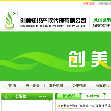
郑重承诺：
凡经我公司
风雨兼
知识产权与科
首 页
|
关于创美
|
业务范围
|
办事指南
|
商标转让
新闻资讯
科创政策
公告栏
MORE
比亚迪申请的“来杯迪小饮”商标注册成