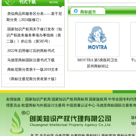
书式下载
MORE
商标超市
类似商品和服务区分表——基于尼
斯分类（2024版修订）
国家知识产权局关于修订发布《知
识产权政务服务事项办事指南（第
二版）》的公告（第585号）
2022年启用修订后的商标书式
马德里商标国际注册书式下载
MOVTRA 第5类医药卫生
千
苏州商标转让
商标尼斯分类第十一版2019文本
《商标注册尼斯分类表第十版》
友情链接：
国家知识产权局
国家知识产权局商标局
国家版权局
中华全国专利代
理委员会
欧盟商标与外观设计注册局
中国质量认证中心
马德里商标国际注册查
版
地
首 页
关于创美
业务范围
办事指南
商标转让
商标查询
商标分类表