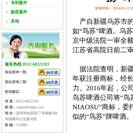
专利案件
发布时间：2024-03-12 18:
版权案件
产自新疆乌苏市的
其他
如“鸟苏”啤酒。乌
京中级法院一审全额
江苏省高院日前二
服务热线:0512-68221183
据法院查明，新疆乌
综合咨询一部:
年获注册商标，经
综合咨询二部:
力。2016年起，公
投诉建议:
鸟苏啤酒公司将“鸟
传 真：
0512-68221183
NIAOSU”商标，
邮 箱：
cmipo@cmipo.com
地 址：
苏州市姑苏区广济南路168
似的“鸟苏”牌啤酒。
号国展中心宝座10层
邮 编：
215008