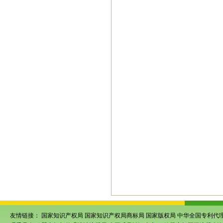
|
标注册创美
苏州商标申请官
|
州申请商标注册
苏州商标怎
|
理费用
苏州商标设计
苏州商
|
|
商标注册
苏州商标代办
苏州
|
|
业认定
苏州商标申请公司
苏
|
|
公司
苏州注册商标代理
苏州
|
|
商标如何注册
苏州商标注册
|
商标注册平台
苏州商标注册
|
查询
苏州注册商标在哪儿
苏
|
|
商标注册复审
吴江高企申报
|
服务
苏州高企代办机构
昆山
|
|
高企代办
吴江高新技术企业
|
代办机构
徐州条形码申请
苏
|
|
程及费用
苏州专利申请代理
|
南京商标注册价格
南京商标
|
标注册申请查询
苏州著作权
|
友情链接：
国家知识产权局
国家知识产权局商标局
国家版权局
中华全国专利代