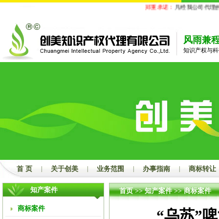
郑重承诺：
凡经我公司代理的
风雨兼
知识产权与科
首 页
|
关于创美
|
业务范围
|
办事指南
|
商标转让
知产案件
首页
>>
知产案件
>>
商标案件
商标案件
“乌苏”