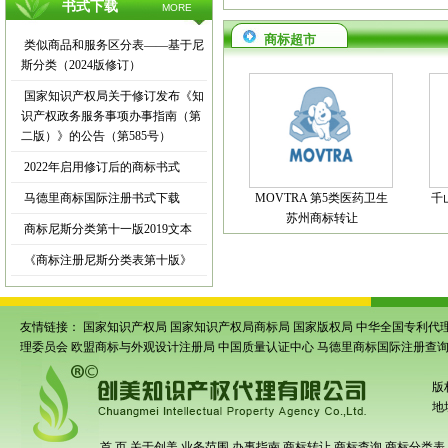
书式下载
MORE
商标超市
类似商品和服务区分表——基于尼
斯分类（2024版修订）
国家知识产权局关于修订发布《知
识产权政务服务事项办事指南（第
二版）》的公告（第585号）
2022年启用修订后的商标书式
马德里商标国际注册书式下载
MOVTRA 第5类医药卫生
千
苏州商标转让
商标尼斯分类第十一版2019文本
《商标注册尼斯分类表第十版》
友情链接：
国家知识产权局
国家知识产权局商标局
国家版权局
中华全国专利代
理委员会
欧盟商标与外观设计注册局
中国质量认证中心
马德里商标国际注册查
版
地
首 页
关于创美
业务范围
办事指南
商标转让
商标查询
商标分类表