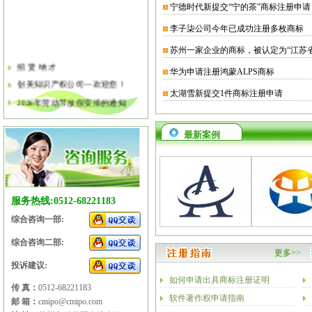
宁德时代新提交“宁的茶”商标注册申请
李子柒公司今年已成功注册多枚商标
苏州一家企业的商标，被认定为“江苏
招 贤 纳 才
华为申请注册鸿蒙ALPS商标
创美知识产权公司—欢迎您！
太湖雪新提交1件商标注册申请
2026年劳动节放假安排的通知
2026年清明节放假安排的通知
最新案例
关于软件企业评估有关工作的通知
2026年春节放假安排的通知
2026年元旦放假安排的通知
2025年国庆节、中秋节放假安排
服务热线:0512-68221183
综合咨询一部:
综合咨询二部:
更多>>
投诉建议:
如何申请出具商标注册证明
传 真：
0512-68221183
软件著作权申请指南
邮 箱：
cmipo@cmipo.com