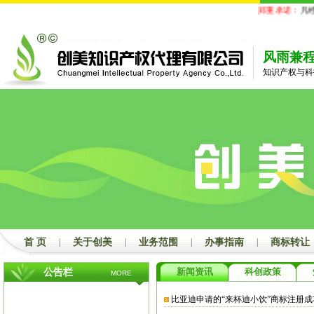
郑重承诺：
凡经
风雨兼
知识产权与科
首 页
|
关于创美
|
业务范围
|
办事指南
|
商标转让
新闻资讯
科创政策
公告栏
MORE
比亚迪申请的“来杯迪小饮”商标注册成