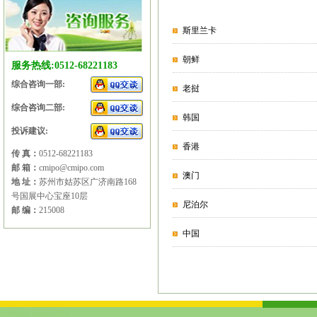
斯里兰卡
朝鲜
服务热线:0512-68221183
综合咨询一部:
老挝
综合咨询二部:
韩国
投诉建议:
香港
传 真：
0512-68221183
邮 箱：
cmipo@cmipo.com
澳门
地 址：
苏州市姑苏区广济南路168
号国展中心宝座10层
尼泊尔
邮 编：
215008
中国