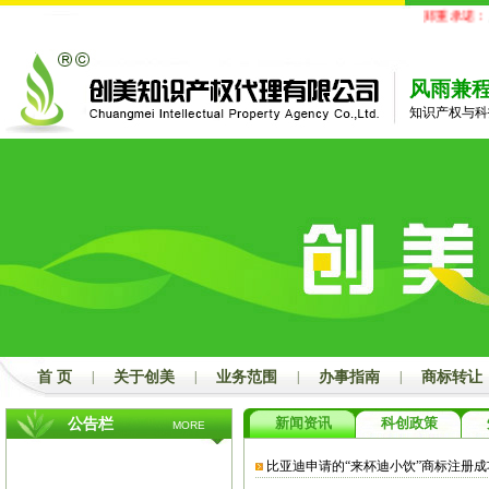
郑重承诺：
凡
风雨兼
知识产权与科
首 页
|
关于创美
|
业务范围
|
办事指南
|
商标转让
新闻资讯
科创政策
公告栏
MORE
比亚迪申请的“来杯迪小饮”商标注册成