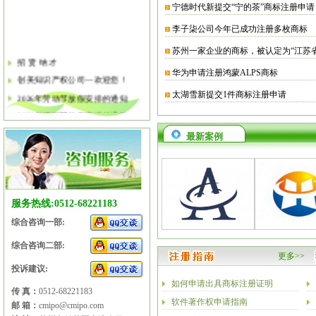
宁德时代新提交“宁的茶”商标注册申请
李子柒公司今年已成功注册多枚商标
苏州一家企业的商标，被认定为“江苏
招 贤 纳 才
华为申请注册鸿蒙ALPS商标
创美知识产权公司—欢迎您！
太湖雪新提交1件商标注册申请
2026年劳动节放假安排的通知
2026年清明节放假安排的通知
关于软件企业评估有关工作的通知
最新案例
2026年春节放假安排的通知
2026年元旦放假安排的通知
2025年国庆节、中秋节放假安排
服务热线:0512-68221183
综合咨询一部:
综合咨询二部:
更多>>
投诉建议:
如何申请出具商标注册证明
传 真：
0512-68221183
软件著作权申请指南
邮 箱：
cmipo@cmipo.com