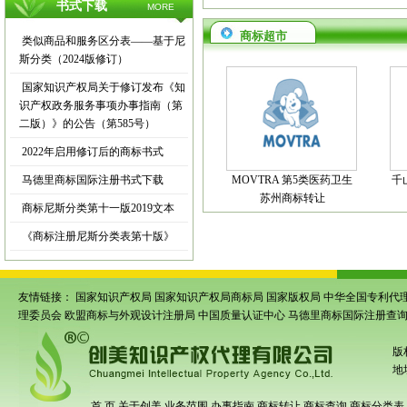
书式下载
MORE
商标超市
类似商品和服务区分表——基于尼
斯分类（2024版修订）
国家知识产权局关于修订发布《知
识产权政务服务事项办事指南（第
二版）》的公告（第585号）
2022年启用修订后的商标书式
马德里商标国际注册书式下载
MOVTRA 第5类医药卫生
千
苏州商标转让
商标尼斯分类第十一版2019文本
《商标注册尼斯分类表第十版》
友情链接：
国家知识产权局
国家知识产权局商标局
国家版权局
中华全国专利代
理委员会
欧盟商标与外观设计注册局
中国质量认证中心
马德里商标国际注册查
版
地
首 页
关于创美
业务范围
办事指南
商标转让
商标查询
商标分类表